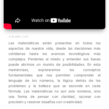
12 DE ABRIL | 2025
Las matemáticas están presentes en todos los
aspectos de nuestra vida, desde las decisiones más
cotidianas hasta los avances tecnológicos más
complejos. Perderles el miedo y entender sus bases
puede abrirnos un mundo de posibilidades. En esta
masterclass, exploraremos los conceptos
fundamentales que nos permiten comprender el
lenguaje de los números, la lógica detrás de los
problemas y la belleza que se esconde en cada
fórmula. Las matemáticas no son solo números, sino
una forma de pensar con claridad, razonar con
precisión y resolver desafíos con creatividad.