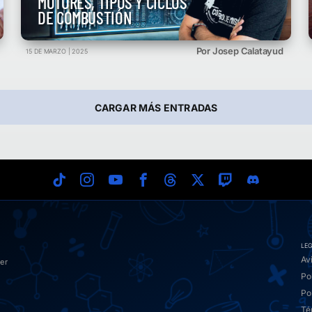
MOTORES, TIPOS Y CICLOS
DE COMBUSTIÓN
Por Josep Calatayud
15 DE MARZO | 2025
CARGAR MÁS ENTRADAS
LE
Av
er
Po
Po
Té