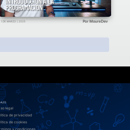
INTRODUCCIÓN A LA
PROGRAMACIÓN
Por MoureDev
1 DE MARZO | 2025
GALES
iso legal
lítica de privacidad
lítica de cookies
rminos y condiciones