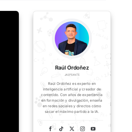
Raúl Ordoñez
JASPEANTE
Raúl Ordóñez es experto en
inteligencia artificial y creador de
contenido. Con años de experiencia
en formación y divulgación, enseña
en redes sociales y directos cómo
sacar el máximo partido a la IA.