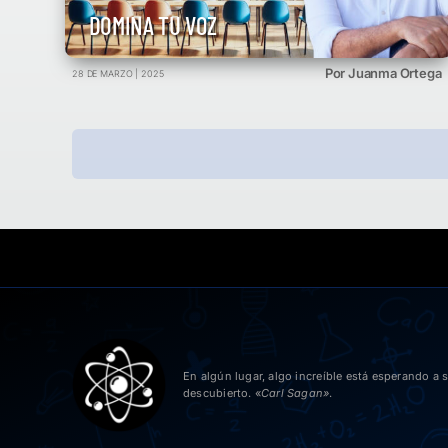
DOMINA TU VOZ
Por Juanma Ortega
28 DE MARZO | 2025
En algún lugar, algo increíble está esperando a s
descubierto. «
Carl Sagan»
.