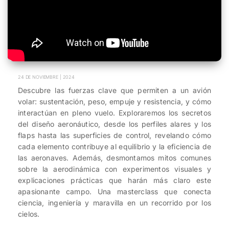
24 DE NOVIEMBRE | 2024
Descubre las fuerzas clave que permiten a un avión
volar: sustentación, peso, empuje y resistencia, y cómo
interactúan en pleno vuelo. Exploraremos los secretos
del diseño aeronáutico, desde los perfiles alares y los
flaps hasta las superficies de control, revelando cómo
cada elemento contribuye al equilibrio y la eficiencia de
las aeronaves. Además, desmontamos mitos comunes
sobre la aerodinámica con experimentos visuales y
explicaciones prácticas que harán más claro este
apasionante campo. Una masterclass que conecta
ciencia, ingeniería y maravilla en un recorrido por los
cielos.